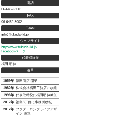
電話
06-6452-3001
FAX
06-6452-3002
E-mail
info@fukuda-lld.jp
ウェブサイト
http://www.fukuda-lld.jp
facebookページ
代表取締役
福田 明伸
沿革
1959年
福田商店 開業
1982年
株式会社福田工務店に改組
1998年
代表取締役に福田明伸就任
2012年
福島8丁目に事務所移転
2012年
フクダ・ロングライフデザ
イン 設立