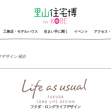
工
務
店
・
モ
デ
ル
ハ
ウ
ス
住
ま
い
手
に
聞
く
イ
ベ
ン
ト
ア
ク
セ
ス
デザイン 紹介
フクダ・ロングライフデザイン