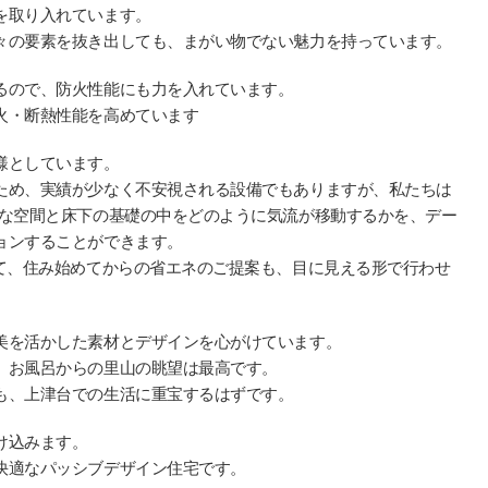
を取り入れています。
々の要素を抜き出しても、まがい物でない魅力を持っています。
るので、防火性能にも力を入れています。
火・断熱性能を高めています
様としています。
ため、実績が少なく不安視される設備でもありますが、私たちは
きな空間と床下の基礎の中をどのように気流が移動するかを、デー
ョンすることができます。
せて、住み始めてからの省エネのご提案も、目に見える形で行わせ
美を活かした素材とデザインを心がけています。
、お風呂からの里山の眺望は最高です。
も、上津台での生活に重宝するはずです。
け込みます。
快適なパッシブデザイン住宅です。