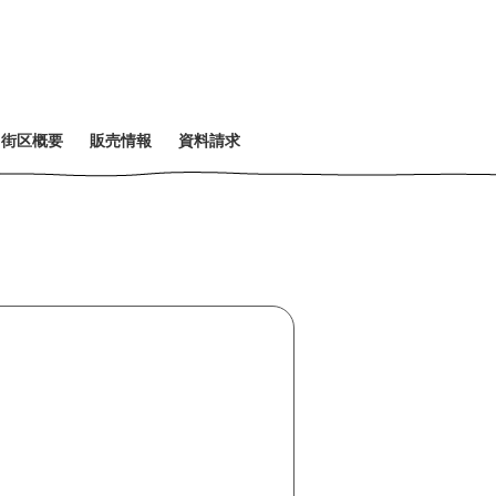
・
街
区
概
要
販
売
情
報
資
料
請
求