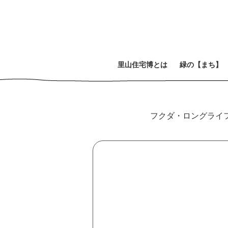
里
山
住
宅
博
と
は
緑
の
【
ま
ち
】
フクダ・ロングライフ