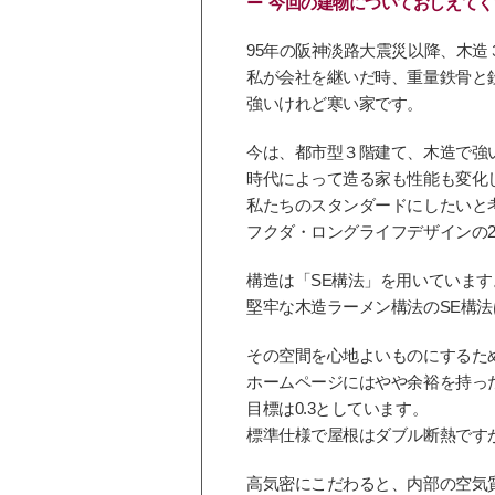
今回の建物についておしえてく
95年の阪神淡路大震災以降、木
私が会社を継いだ時、重量鉄骨と
強いけれど寒い家です。
今は、都市型３階建て、木造で強
時代によって造る家も性能も変化
私たちのスタンダードにしたいと
フクダ・ロングライフデザインの2
構造は「SE構法」を用いています
堅牢な木造ラーメン構法のSE構
その空間を心地よいものにするた
ホームページにはやや余裕を持った
目標は0.3としています。
標準仕様で屋根はダブル断熱です
高気密にこだわると、内部の空気