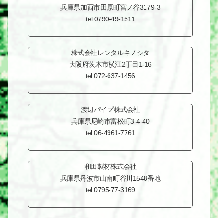
兵庫県加西市田原町
宮ノ谷3179-3
tel.0790-49-1511
株式会社レンタルキノシタ
大阪府茨木市
横江2丁目1-16
tel.072-637-1456
渡辺パイプ株式会社
兵庫県尼崎市
富松町3-4-40
tel.06-4961-7761
和田製材株式会社
兵庫県丹波市山南町
谷川1548番地
tel.0795-77-3169