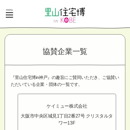
menu
協
賛
企
業
一
覧
『里山住宅博in神戸』の趣旨にご賛同いただき、ご協賛い
ただいている企業・団体の一覧です。
ケイミュー株式会社
大阪市中央区城見1丁目2番27号
クリスタルタ
ワー13F