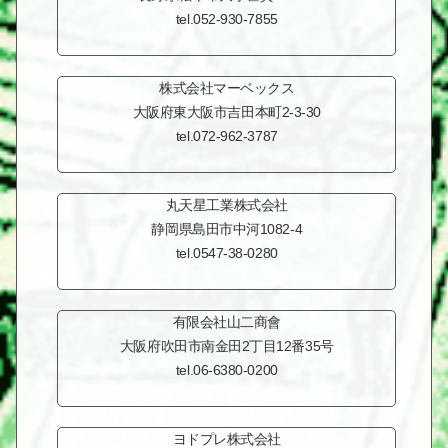
tel.052-930-7855
株式会社マーベックス
大阪府東大阪市
吉田本町2-3-30
tel.072-962-3787
丸天星工業株式会社
静岡県島田市
中河1082-4
tel.0547-38-0280
有限会社山二商會
大阪府吹田市南金田2丁目
12番35号
tel.06-6380-0200
ヨドプレ株式会社