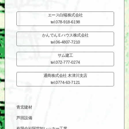
エース白蟻株式会社
tel.078-918-6198
かんでんＥハウス株式会社
tel.06-4807-7210
サム建工
tel.072-777-0274
通商株式会社 木津川支店
tel.0774-63-7121
青宏建材
芦田設備
有限会社阿世知レッカー工業