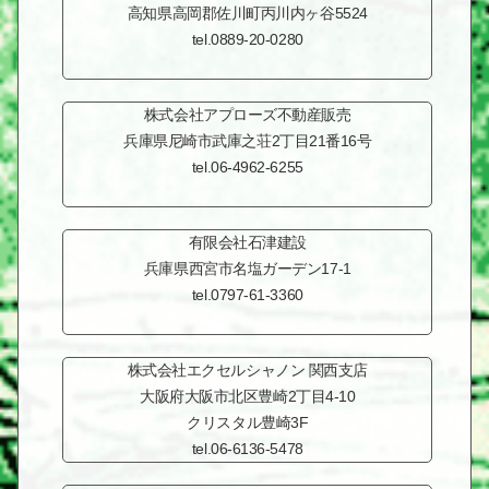
高知県高岡郡佐川町
丙川内ヶ谷5524
tel.0889-20-0280
株式会社
アプローズ不動産販売
兵庫県尼崎市武庫之荘2丁目
21番16号
tel.06-4962-6255
有限会社石津建設
兵庫県西宮市名塩ガーデン
17-1
tel.0797-61-3360
株式会社エクセルシャノン
関西支店
大阪府大阪市北区豊崎2丁目
4-10
クリスタル豊崎3F
tel.06-6136-5478