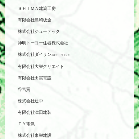
ＳＨＩＭＡ建築工房
有限会社島崎板金
株式会社ジューテック
神明トーヨー住器株式会社
株式会社ダイサン
兵庫サービスセンター
有限会社大栄クリエイト
有限会社田実電設
谷宮貢
株式会社辻中
有限会社津田建装
ＴＹ電気
株式会社東栄建設