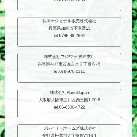
兵庫ナショナル販売株式会社
兵庫県加東市
下滝野13
tel.0795-48-2664
株式会社フジワラ
神戸支店
兵庫県神戸市西区
白水２丁目６-８
tel.078-978-0311
株式会社PlanetJapan
大阪府大阪市淀川区
西三国1-20-8
tel.06-6396-4722
プレイリーホームズ株式会社
長野県松本市
大字笹賀7116-1