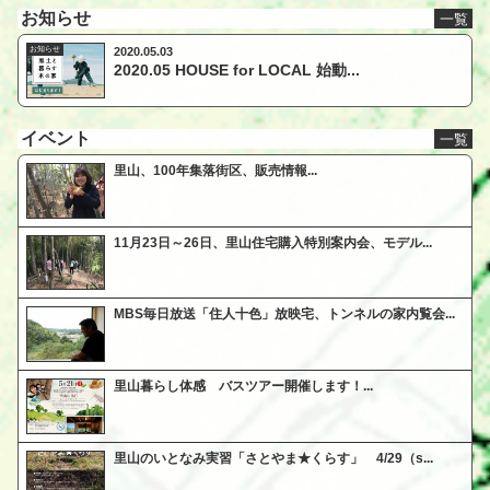
お知らせ
一覧
お知らせ
2020.05.03
2020.05 HOUSE for LOCAL 始動...
イベント
一覧
里山、100年集落街区、販売情報...
11月23日～26日、里山住宅購入特別案内会、モデル...
MBS毎日放送「住人十色」放映宅、トンネルの家内覧会...
里山暮らし体感 バスツアー開催します！...
里山のいとなみ実習「さとやま★くらす」 4/29（s...