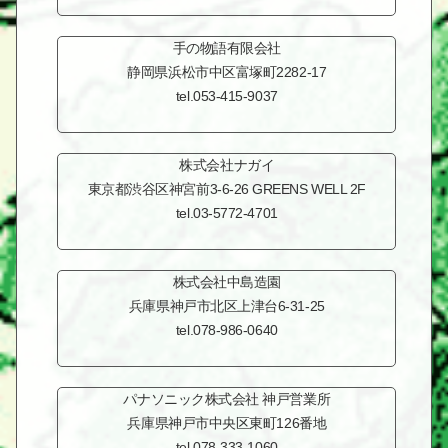
手の物語有限会社
静岡県浜松市中区
富塚町2282-17
tel.053-415-9037
株式会社ナガイ
東京都渋谷区神宮前3-6-26 GREENS WELL 2F
tel.03-5772-4701
株式会社中島造園
兵庫県神戸市北区
上津台6-31-25
tel.078-986-0640
パナソニック株式会社
神戸営業所
兵庫県神戸市中央区
東町126番地
tel.078-333-1060