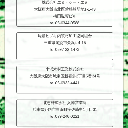
株式会社エヌ・シー・エヌ
大阪府大阪市北区曽根崎新地
1-1-49
梅田滋賀ビル
tel.06-6344-0588
尾鷲ヒノキ内装材加工
協同組合
三重県尾鷲市
矢浜4-4-15
tel.0597-22-1473
小浜木材工業株式会社
大阪府大阪市城東区
新喜多2丁目5番34号
tel.06-6932-4441
北恵株式会社 兵庫営業所
兵庫県姫路市白浜町
宇佐崎中1丁目31
tel.079-246-0221