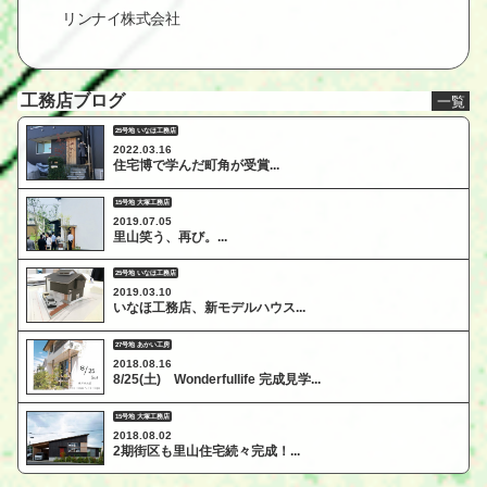
リンナイ株式会社
工務店ブログ
一覧
25号地 いなほ工務店
2022.03.16
住宅博で学んだ町角が受賞...
15号地 大塚工務店
2019.07.05
里山笑う、再び。...
25号地 いなほ工務店
2019.03.10
いなほ工務店、新モデルハウス...
27号地 あかい工房
2018.08.16
8/25(土) Wonderfullife 完成見学...
15号地 大塚工務店
2018.08.02
2期街区も里山住宅続々完成！...