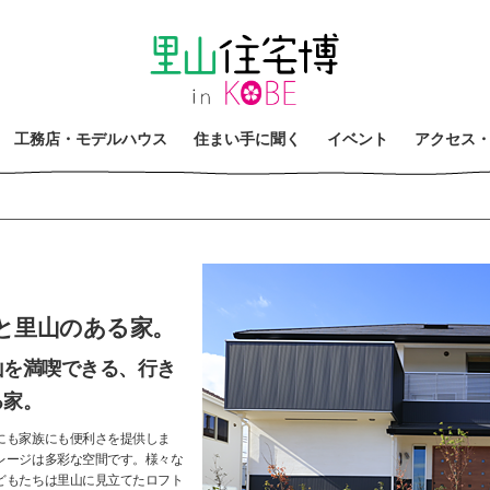
工
務
店
・
モ
デ
ル
ハ
ウ
ス
住
ま
い
手
に
聞
く
イ
ベ
ン
ト
ア
ク
セ
ス
と里山のある家。
山を満喫できる、行き
る家。
にも家族にも便利さを提供しま
レージは多彩な空間です。様々な
どもたちは里山に見立てたロフト