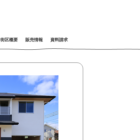
・
街
区
概
要
販
売
情
報
資
料
請
求