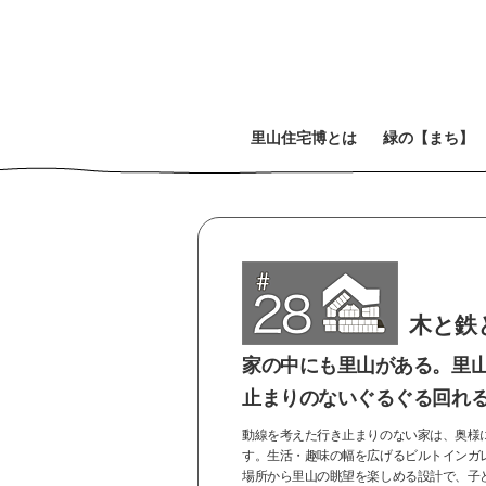
里
山
住
宅
博
と
は
緑
の
【
ま
ち
】
木と鉄
家の中にも里山がある。里
止まりのないぐるぐる回れ
動線を考えた行き止まりのない家は、奥様
す。生活・趣味の幅を広げるビルトインガ
場所から里山の眺望を楽しめる設計で、子