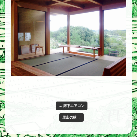
← 床下エアコン
里山の秋 →