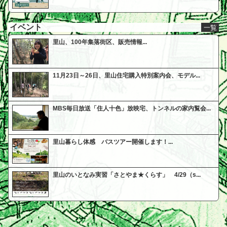
イベント
一覧
里山、100年集落街区、販売情報...
11月23日～26日、里山住宅購入特別案内会、モデル...
MBS毎日放送「住人十色」放映宅、トンネルの家内覧会...
里山暮らし体感 バスツアー開催します！...
里山のいとなみ実習「さとやま★くらす」 4/29（s...