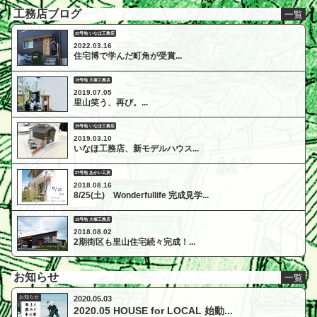
工務店ブログ
一覧
25号地 いなほ工務店
2022.03.16
住宅博で学んだ町角が受賞...
15号地 大塚工務店
2019.07.05
里山笑う、再び。...
25号地 いなほ工務店
2019.03.10
いなほ工務店、新モデルハウス...
27号地 あかい工房
2018.08.16
8/25(土) Wonderfullife 完成見学...
15号地 大塚工務店
2018.08.02
2期街区も里山住宅続々完成！...
お知らせ
一覧
お知らせ
2020.05.03
2020.05 HOUSE for LOCAL 始動...