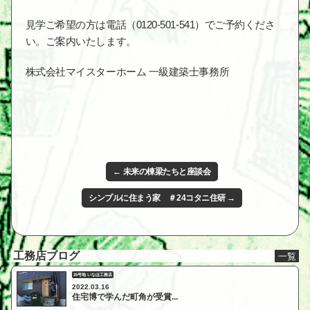
見学ご希望の方は電話（0120-501-541）でご予約くださ
い。ご案内いたします。
株式会社マイスターホーム 一級建築士事務所
← 未来の棟梁たちと座談会
シンプルに住まう家 ＃24コタニ住研 →
工務店ブログ
一覧
25号地 いなほ工務店
2022.03.16
住宅博で学んだ町角が受賞...