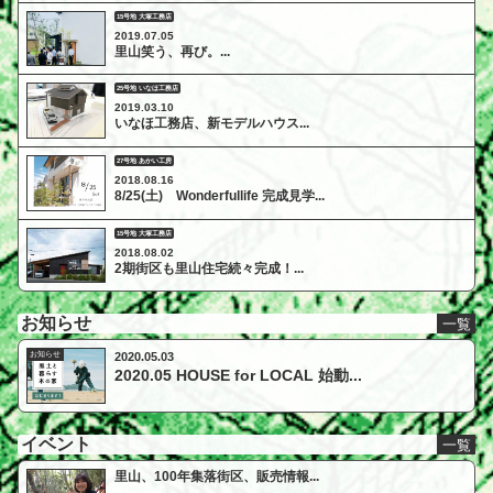
15号地 大塚工務店
2019.07.05
里山笑う、再び。...
25号地 いなほ工務店
2019.03.10
いなほ工務店、新モデルハウス...
27号地 あかい工房
2018.08.16
8/25(土) Wonderfullife 完成見学...
15号地 大塚工務店
2018.08.02
2期街区も里山住宅続々完成！...
お知らせ
一覧
お知らせ
2020.05.03
2020.05 HOUSE for LOCAL 始動...
イベント
一覧
里山、100年集落街区、販売情報...