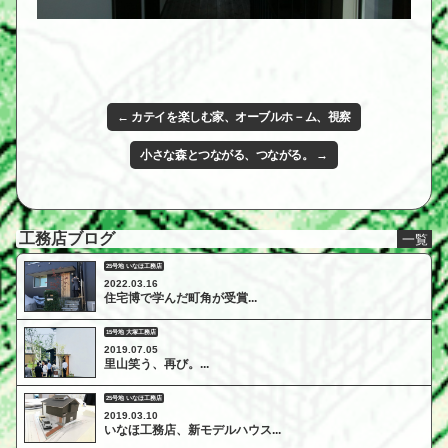
← カテイを楽しむ家、オーブルホ－ム、視察
小さな森とつながる、つながる。 →
工務店ブログ
一覧
25号地 いなほ工務店
2022.03.16
住宅博で学んだ町角が受賞...
15号地 大塚工務店
2019.07.05
里山笑う、再び。...
25号地 いなほ工務店
2019.03.10
いなほ工務店、新モデルハウス...