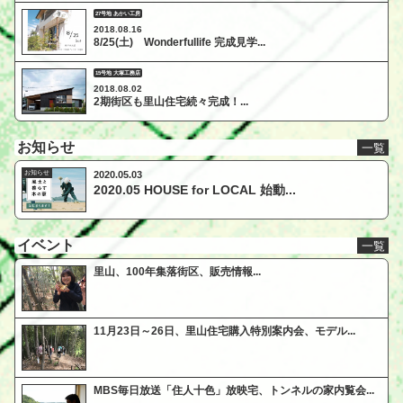
27号地 あかい工房
2018.08.16
8/25(土) Wonderfullife 完成見学...
15号地 大塚工務店
2018.08.02
2期街区も里山住宅続々完成！...
お知らせ
一覧
お知らせ
2020.05.03
2020.05 HOUSE for LOCAL 始動...
イベント
一覧
里山、100年集落街区、販売情報...
11月23日～26日、里山住宅購入特別案内会、モデル...
MBS毎日放送「住人十色」放映宅、トンネルの家内覧会...