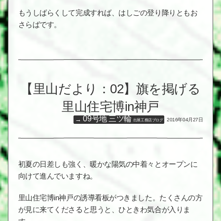
もうしばらくして完成すれば、はしごの登り降りともお
さらばです。
【里山だより：02】旗を掲げる
里山住宅博in神戸
09号地 三ツ輪
2016年04月27日
出展工務店ブログ
初夏の日差しも強く、暖かな陽気の中着々とオープンに
向けて進んでいますね。
里山住宅博in神戸の誘導看板がつきました。たくさんの方
が見に来てくださると思うと、ひときわ気合が入りま