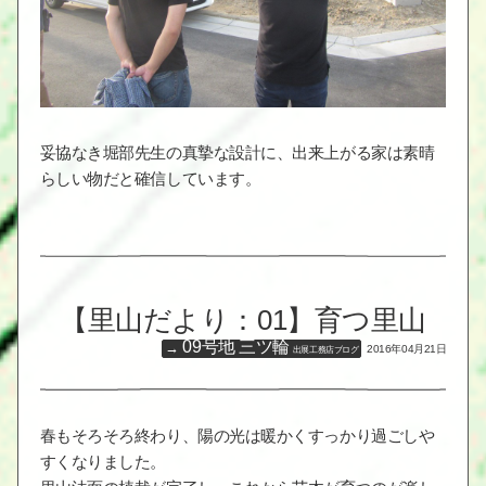
妥協なき堀部先生の真摯な設計に、出来上がる家は素晴
らしい物だと確信しています。
【里山だより：01】育つ里山
09号地 三ツ輪
2016年04月21日
出展工務店ブログ
春もそろそろ終わり、陽の光は暖かくすっかり過ごしや
すくなりました。