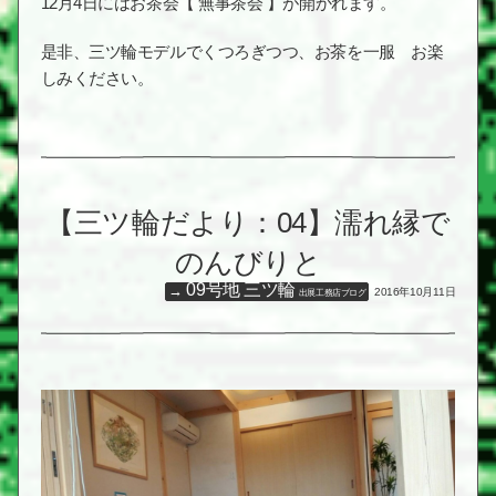
12月4日にはお茶会【 無事茶会 】が開かれます。
是非、三ツ輪モデルでくつろぎつつ、お茶を一服 お楽
しみください。
【三ツ輪だより：04】濡れ縁で
のんびりと
09号地 三ツ輪
2016年10月11日
出展工務店ブログ