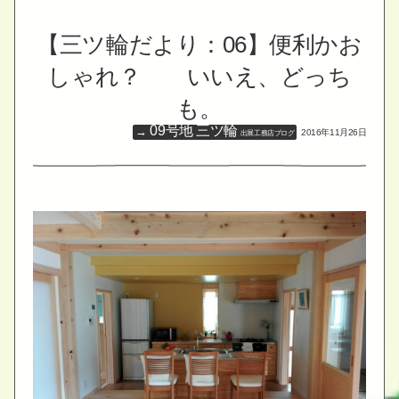
【三ツ輪だより：06】便利かお
しゃれ？ いいえ、どっち
も。
09号地 三ツ輪
2016年11月26日
出展工務店ブログ