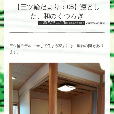
【三ツ輪だより：05】凛とし
た、和のくつろぎ
09号地 三ツ輪
2016年10月31日
出展工務店ブログ
三ツ輪モデル 「坐して住まう家」には、離れの間 があり
ます。