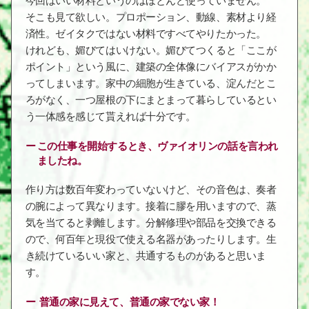
今回はいい材料というのはほとんど使っていません。
そこも見て欲しい。プロポーション、動線、素材より経
済性。ゼイタクではない材料ですべてやりたかった。
けれども、媚びてはいけない。媚びてつくると「ここが
ポイント」という風に、建築の全体像にバイアスがかか
ってしまいます。家中の細胞が生きている、淀んだとこ
ろがなく、一つ屋根の下にまとまって暮らしているとい
う一体感を感じて貰えれば十分です。
この仕事を開始するとき、ヴァイオリンの話を言われ
ましたね。
作り方は数百年変わっていないけど、その音色は、奏者
の腕によって異なります。接着に膠を用いますので、蒸
気を当てると剥離します。分解修理や部品を交換できる
ので、何百年と現役で使える名器があったりします。生
き続けているいい家と、共通するものがあると思いま
す。
普通の家に見えて、普通の家でない家！