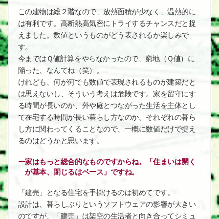
この建物は総２階なので、放熱面積が少なく、温熱的に
は有利です。高断熱高気密にトライするチャンスだと捉
えました。数値というものがどう表されるか楽しみで
す。
今まではＱ値計算をやらなかったので、窮地（Ｑ値）に
陥った、なんてね（笑）。
けれども、何が何でも数値で表現されるものが建築だと
は思えないし、そういう考えは危険です。家を留守にす
る時間が長いのか、外や庭とつながった生活を主体とし
て在宅する時間が長い暮らし方なのか。それぞれの暮ら
し方に関わってくることなので、一概に数値だけで捉え
るのはどうかと思います。
家はもっと総合的なものですからね。「住まいは開く
が基本、閉じるはベース」ですね。
「建売」となる住宅を手掛けるのは初めてです。
設計は、暮らしぶりというソフトウェアの影響が大きい
のですが、「建売」は架空の生活者と向き合ってシミュ