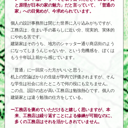
と原理が日本の家の魅力」だと言っていて、「普通の
家」への目覚めが、今求められています。
個人の設計事務所は閉じた世界に入り込みがちですが、
工務店は、住まい手の暮らしに近い分、現実的、実体的
にやれる筈です。
建築家はそのうち、地方のシャッター通り商店街のよう
になってしまうんじゃないか、という危機感を、ぼくは
もう十年以上前から感じています。
「普通」に一回戻った方がいいと思う。
机上の空論ばかりの生徒が学内で評価されますが、そん
な学生は社会に出たところで何の役にも立ちません。
この点、設計の志が高い工務店は勉強熱心です。個人の
建築家とは違う勉強の仕方をしている。
工務店を褒めていただけると嬉しく思いますが、本
来、工務店は繰り返すことによる修練が可能なのに、
多くの工務店はそれを活かしきれていません。