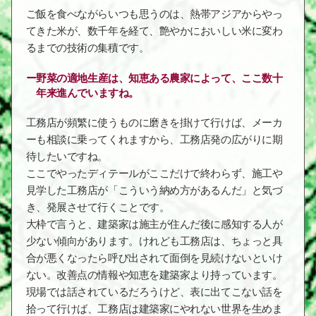
ご飯を食べながらいつも思うのは、熱帯アジアからやっ
てきた米が、数千年を経て、艶やかにおいしい米に変わ
るまでの技術の集積です。
野菜の適地生産は、知恵ある農家によって、ここ数十
年来進んでいますね。
工務店が頻繁に使うものに磨きを掛けて行けば、メーカ
ーも相談に乗ってくれますから、工務店発の広がりに期
待したいですね。
ここでやったディテールがここだけで終わらず、施工や
見学した工務店が「こういう納め方があるんだ」と気づ
き、発展させて行くことです。
大枠で言うと、建築家は施主が住んだ後に感知する人が
少ない傾向があります。けれども工務店は、ちょっと具
合が悪くなったら呼び出されて面倒を見続けないといけ
ない。改善点の情報や知恵を建築家より持っています。
現場では話されているだろうけど、表に出てこない話を
拾って行けば、工務店は建築家にやれない世界を生めま