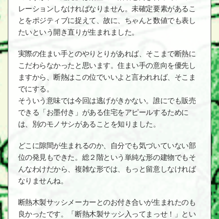
レーションしなければなりません。未確定要素があるこ
とをポジティブに捉えて、故に、ちゃんと数値でも表し
たいという開き直りが生まれました。
実際の住まい手とのやりとりがあれば、そこまで断熱に
こだわらなかったと思います。住まい手の意向を優先し
ますから、断熱はこの位でいいよと言われれば、そこま
でにする。
そういう意味では今回は逃げがきかない。誰にでも販売
できる「お墨付き」がある住宅をアピールするために
は、別のモノサシがあることを知りました。
どこに隙間が生まれるのか、自分でも気づいていない部
位の発見もできた。総２階という単純な形の建物でもそ
んなわけだから、複雑な形では、もっと留意しなければ
なりませんね。
断熱木製サッシメーカーとのお付き合いが生まれたのも
良かったです。「断熱木製サッシ入ってまっせ！」とい