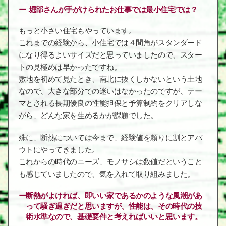
堀部さんが手がけられたお仕事では最小住宅では？
もっと小さい住宅もやっています。
これまでの経験から、小住宅では４間角がスタンダード
になり得るよいサイズだと思っていましたので、スター
トの見極めは早かったですね。
敷地を初めて見たとき、南北に抜くしかないという土地
なので、大きな部分での迷いはなかったのですが、テー
マとされる長期優良の性能担保と予算制約をクリアしな
がら、どんな家を生めるかが課題でした。
殊に、断熱については今まで、経験値を頼りに割とアバ
ウトにやってきました。
これからの時代のニーズ、モノサシは数値だということ
も感じていましたので、気を入れて取り組みました。
断熱がよければ、即いい家であるかのような風潮があ
って騒ぎ過ぎだと思いますが、性能は、その時代の技
術水準なので、基礎要件と考えればいいと思います。