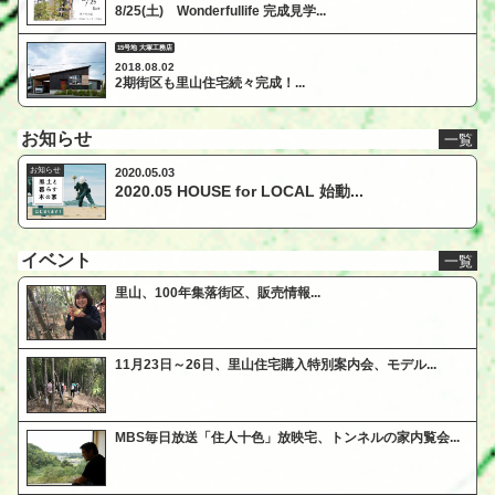
8/25(土) Wonderfullife 完成見学...
15号地 大塚工務店
2018.08.02
2期街区も里山住宅続々完成！...
お知らせ
一覧
お知らせ
2020.05.03
2020.05 HOUSE for LOCAL 始動...
イベント
一覧
里山、100年集落街区、販売情報...
11月23日～26日、里山住宅購入特別案内会、モデル...
MBS毎日放送「住人十色」放映宅、トンネルの家内覧会...