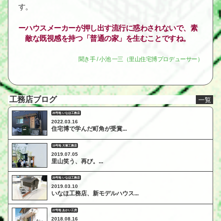
す。
ハウスメーカーが押し出す流行に惑わされないで、素
敵な既視感を持つ「普通の家」を生むことですね。
聞き手 / 小池 一三（里山住宅博プロデューサー）
工務店ブログ
一覧
25号地 いなほ工務店
2022.03.16
住宅博で学んだ町角が受賞...
15号地 大塚工務店
2019.07.05
里山笑う、再び。...
25号地 いなほ工務店
2019.03.10
いなほ工務店、新モデルハウス...
27号地 あかい工房
2018.08.16