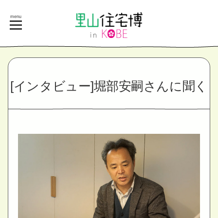
menu
[
イ
ン
タ
ビ
ュ
ー
]
堀
部
安
嗣
さ
ん
に
聞
く