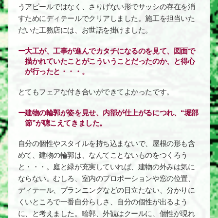
うアピールではなく、さりげない形でサッシの存在を消
すためにディテールでクリアしました。施工を担当いた
だいた工務店には、お世話を掛けました。
大工が、工事が進んでカタチになるのを見て、図面で
描かれていたことがこういうことだったのか、と得心
が行ったと・・・。
とてもフェアな付き合いができてよかったです。
建物の輪郭が姿を見せ、内部が仕上がるにつれ、“堀部
節”が聴こえてきました。
自分の個性やスタイルを持ち込まないで、屋根の形も含
めて、建物の輪郭は、なんてことないものをつくろう
と・・・。庭と緑が充実していれば、建物の外みは気に
ならない。むしろ、室内のプロポーションや窓の位置、
ディテール、プランニングなどの目立たない、分かりに
くいところで一番自分らしさ、自分の個性が出るよう
に、と考えました。輪郭、外観はクールに、個性が現れ