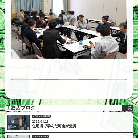
工務店ブログ
一覧
25号地 いなほ工務店
2022.03.16
住宅博で学んだ町角が受賞...
15号地 大塚工務店