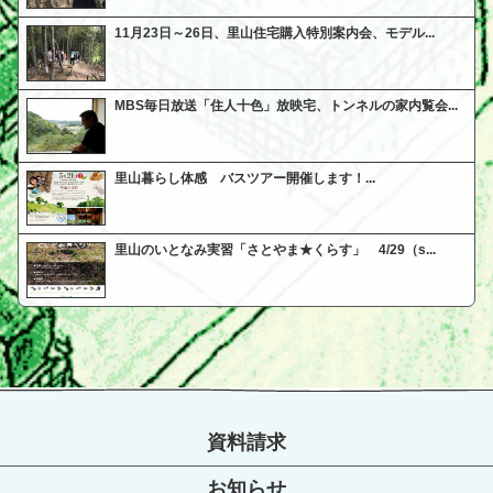
11月23日～26日、里山住宅購入特別案内会、モデル...
MBS毎日放送「住人十色」放映宅、トンネルの家内覧会...
里山暮らし体感 バスツアー開催します！...
里山のいとなみ実習「さとやま★くらす」 4/29（s...
資料請求
お知らせ