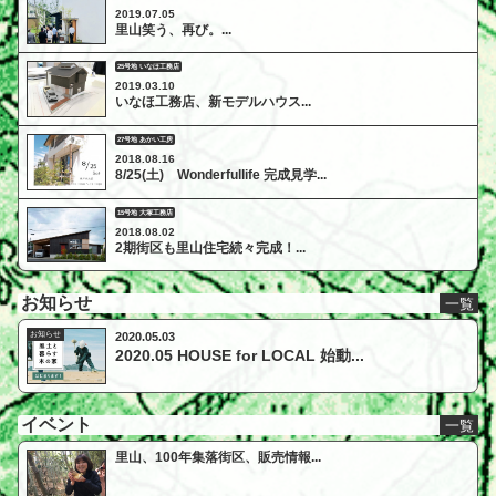
2019.07.05
里山笑う、再び。...
25号地 いなほ工務店
2019.03.10
いなほ工務店、新モデルハウス...
27号地 あかい工房
2018.08.16
8/25(土) Wonderfullife 完成見学...
15号地 大塚工務店
2018.08.02
2期街区も里山住宅続々完成！...
お知らせ
一覧
お知らせ
2020.05.03
2020.05 HOUSE for LOCAL 始動...
イベント
一覧
里山、100年集落街区、販売情報...